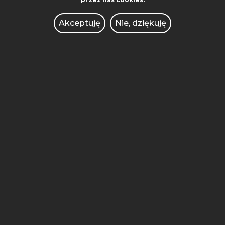
ADMINISTRACJA
Akceptuję
Nie, dziękuję
BIBLIOTEKA
WYDAWNICTWO
WSPÓŁPRACA MIĘDZYNARODOWA
AKADEMICKI INKUBATOR
PRZEDSIĘBIORCZOŚCI
POLITECHNIKA INNOWACJE
KONKURSY DLA NAUCZYCIELI
OFERTY PRACY
ZAMÓWIENIA PUBLICZNE