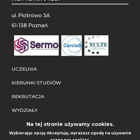
ul. Piotrowo 3A
61-138 Poznań
UCZELNIA
KIERUNKI STUDIÓW
REKRUTACJA
WYDZIAŁY
SZKOŁA DOKTORSKA
Na tej stronie używamy cookies.
Wybierając opcję
Akceptuję
, wyrażasz zgodę na używanie
CENTRUM SPRAW STUDENCKICH
przez nas cookies.