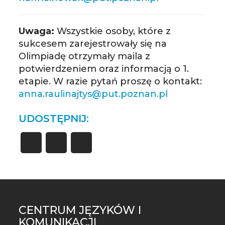
Uwaga:
Wszystkie osoby, które z
sukcesem zarejestrowały się na
Olimpiadę otrzymały maila z
potwierdzeniem oraz informacją o 1.
etapie. W razie pytań proszę o kontakt:
anna.raulinajtys@put.poznan.pl
UDOSTĘPNIJ:
CENTRUM JĘZYKÓW I
ST
KOMUNIKACJI
MO