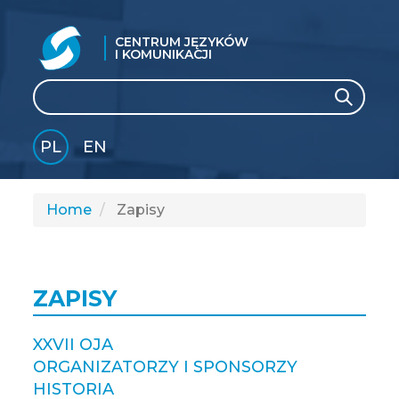
CENTRUM JĘZYKÓW
I KOMUNIKACJI
Search
Search
PL
EN
GLI
SH
Home
Zapisy
ZAPISY
XXVII OJA
ORGANIZATORZY I SPONSORZY
HISTORIA