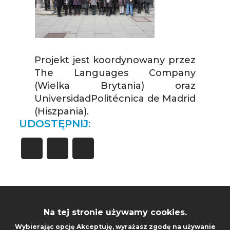
Projekt jest koordynowany przez
The Languages Company
(Wielka Brytania) oraz
UniversidadPolitécnica de Madrid
(Hiszpania).
UDOSTĘPNIJ:
Na tej stronie używamy cookies.
CENTRUM JĘZYKÓW I
ST
Wybierając opcję
Akceptuję
, wyrażasz zgodę na używanie
KOMUNIKACJI
MO