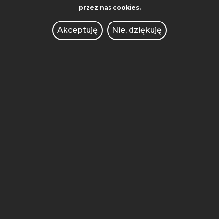
przez nas cookies.
ul. Piotrowo 3A
Akceptuję
Nie, dziękuję
61-138 Poznań
UCZELNIA
KIERUNKI STUDIÓW
REKRUTACJA
WYDZIAŁY
SZKOŁA DOKTORSKA
CENTRUM SPRAW STUDENCKICH