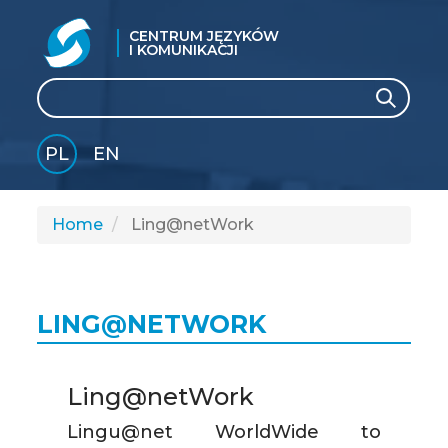
CENTRUM JĘZYKÓW
I KOMUNIKACJI
Search
Search
PL
EN
GLI
SH
Home
Ling@netWork
LING@NETWORK
Ling@netWork
Lingu@net WorldWide to