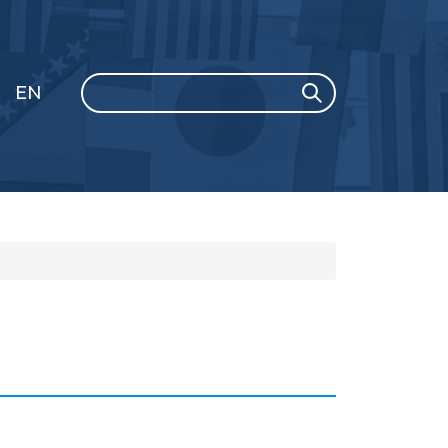
Search
EN
Search
GLI
SH