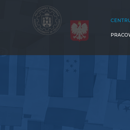
Przejdź
do
treści
CJiK
CENTR
PRACO