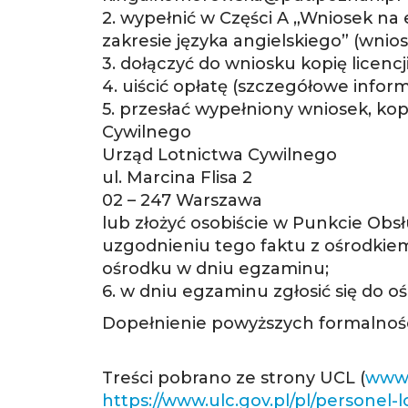
2. wypełnić w Części A „Wniosek n
zakresie języka angielskiego” (wni
3. dołączyć do wniosku kopię licencji
4. uiścić opłatę (szczegółowe inform
5. przesłać wypełniony wniosek, kop
Cywilnego
Urząd Lotnictwa Cywilnego
ul. Marcina Flisa 2
02 – 247 Warszawa
lub złożyć osobiście w Punkcie Obs
uzgodnieniu tego faktu z ośrodki
ośrodku w dniu egzaminu;
6. w dniu egzaminu zgłosić się do 
Dopełnienie powyższych formalnoś
Treści pobrano ze strony UCL (
www.
https://www.ulc.gov.pl/pl/personel-