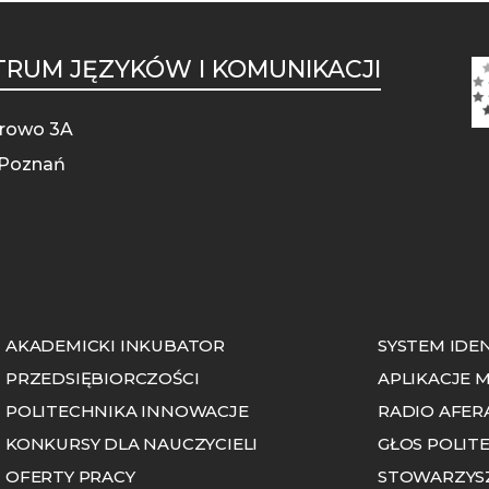
RUM JĘZYKÓW I KOMUNIKACJI
STOPKA
MOBILE
otrowo 3A
 Poznań
AKADEMICKI INKUBATOR
SYSTEM IDE
PRZEDSIĘBIORCZOŚCI
APLIKACJE 
POLITECHNIKA INNOWACJE
RADIO AFER
KONKURSY DLA NAUCZYCIELI
GŁOS POLIT
OFERTY PRACY
STOWARZYS