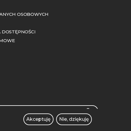
ANYCH OSOBOWYCH
 DOSTĘPNOŚCI
OMOWE
rch
SEARCH
Akceptuję
Nie, dziękuję