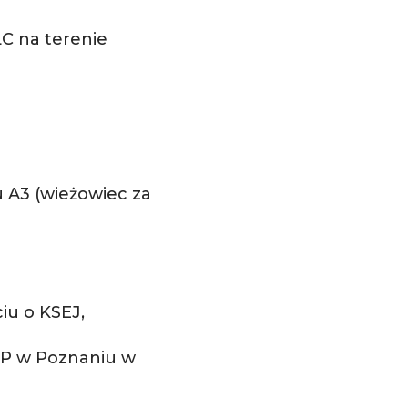
C na terenie
u A3 (wieżowiec za
iu o KSEJ,
PP w Poznaniu w