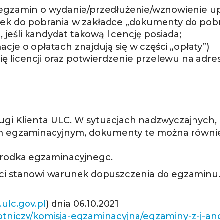
a egzamin o wydanie/przedłużenie/wznowienie u
osek do pobrania w zakładce „dokumenty do pobr
, jeśli kandydat takową licencję posiada;
acje o opłatach znajdują się w części „opłaty”)
ię licencji oraz potwierdzenie przelewu na adr
ługi Klienta ULC. W sytuacjach nadzwyczajnych
em egzaminacyjnym, dokumenty te można równie
ośrodka egzaminacyjnego.
ci stanowi warunek dopuszczenia do egzaminu.
ulc.gov.pl
) dnia 06.10.2021
lotniczy/komisja-egzaminacyjna/egzaminy-z-j-an