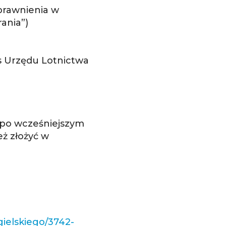
prawnienia w
ania”)
es Urzędu Lotnictwa
, po wcześniejszym
ż złożyć w
gielskiego/3742-