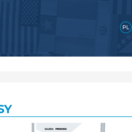
PL
SY