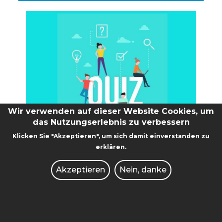
Wir verwenden auf dieser Website Cookies, um
das Nutzungserlebnis zu verbessern
LOVE SPORTS?
Klicken Sie "Akzeptieren", um sich damit einverstanden zu
erklären.
Complete our quiz and win a prize!
Akzeptieren
Nein, danke