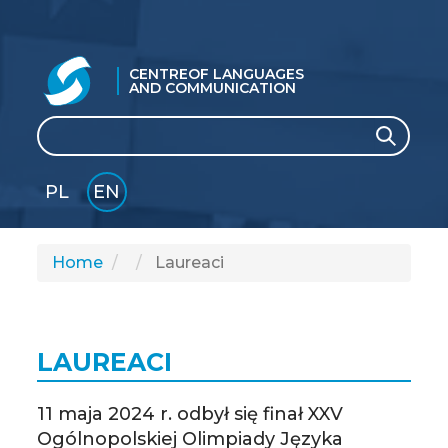
CENTRE
OF LANGUAGES
AND COMMUNICATION
Search
Search
PL
EN
GLI
SH
Home
Laureaci
LAUREACI
11 maja 2024 r. odbył się finał XXV
Ogólnopolskiej Olimpiady Języka